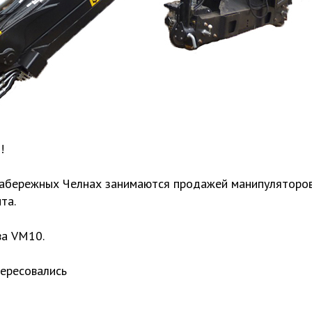
!
абережных Челнах занимаются продажей манипуляторов
та.
ва VM10.
тересовались