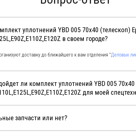
мплект уплотнений YBD 005 70х40 (телескоп) Ep
25L,E90Z,E110Z,E120Z в своем городе?
рганизуют доставку до ближайшего к вам отделения "
Деловых ли
одойдет ли комплект уплотнений YBD 005 70х40 
E110L,E125L,E90Z,E110Z,E120Z для моей спецтех
ьные запчасти или нет?