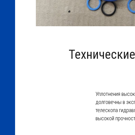
торы
ОМ)
Технические
Уплотнения высок
долговечны в экс
телескопа гидрав
высокой прочност