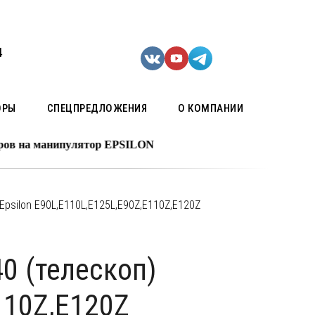
4
ОРЫ
СПЕЦПРЕДЛОЖЕНИЯ
О КОМПАНИИ
 манипулятор EPSILON
psilon E90L,E110L,E125L,E90Z,E110Z,E120Z
0 (телескоп)
110Z,E120Z