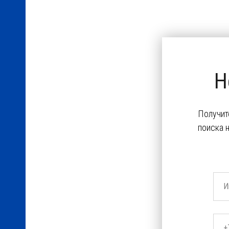
Н
Получит
поиска 
И
+