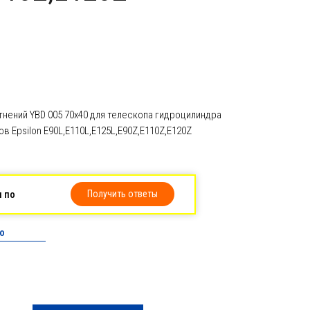
нений YBD 005 70х40 для телескопа гидроцилиндра
 Epsilon E90L,E110L,E125L,E90Z,E110Z,E120Z
ы по
Получить ответы
о