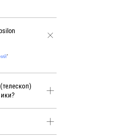
silon
ний
"
(телескоп)
ники?