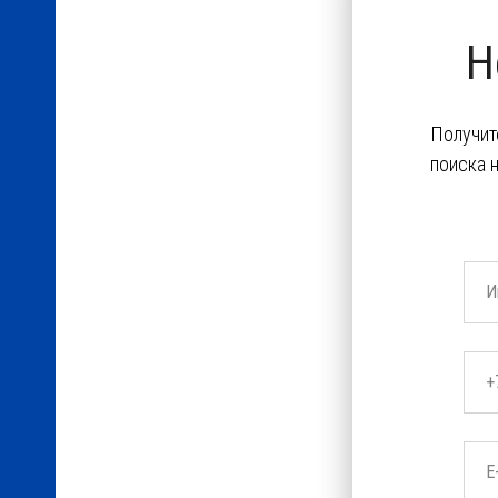
Н
Получит
поиска 
И
+
E